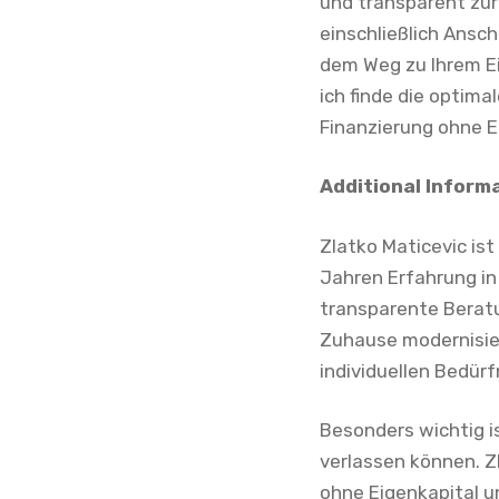
und transparent zur 
einschließlich Ansc
dem Weg zu Ihrem Ei
ich finde die optim
Finanzierung ohne E
Additional Inform
Zlatko Maticevic ist
Jahren Erfahrung in
transparente Beratu
Zuhause modernisier
individuellen Bedürf
Besonders wichtig i
verlassen können. 
ohne Eigenkapital u