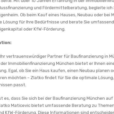
Seite. Mit über 10 Jahren Erfahrung in der Immobilienfin
hlussfinanzierung und Fördermittelberatung, begleite ic
genheim. Ob beim Kauf eines Hauses, Neubau oder bei 
ale Lösung für Ihre Bedürfnisse und berate Sie umfasse
igenkapital oder KfW-Förderung.
ation:
 Ihr vertrauenswürdiger Partner für Baufinanzierung in M
 der Immobilienfinanzierung München bietet er Ihnen ein
ng. Egal, ob Sie ein Haus kaufen, einen Neubau planen 
en möchten – Zlatko findet für Sie die optimale Lösung, 
nissen passt.
st es, dass Sie sich bei der Baufinanzierung München auf
Zlatko Maticevic bietet umfassende Beratung zu Themen
nd KfW-Förderung. Diese Informationen sind entscheidend 