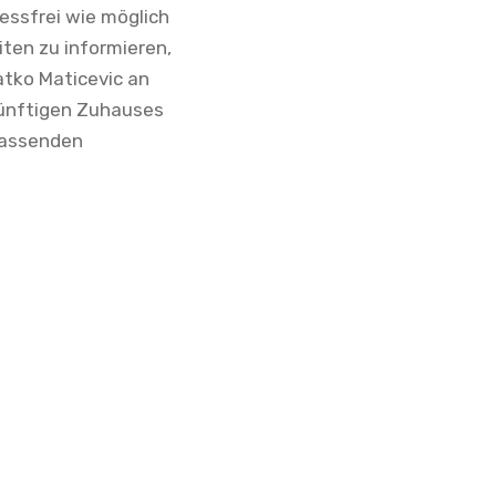
ressfrei wie möglich
iten zu informieren,
atko Maticevic an
ukünftigen Zuhauses
mfassenden