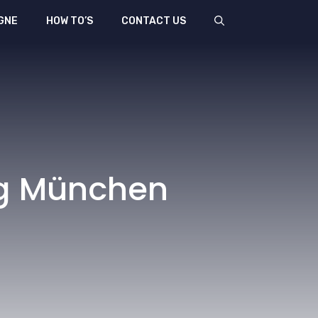
GNE
HOW TO’S
CONTACT US
ng München