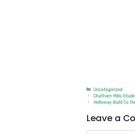
Categories
Uncategorized
Chatham Mills Studi
Holloway Build Co R
Leave a C
Comment