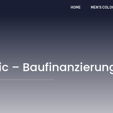
HOME
MEN’S COLO
vic – Baufinanzieru