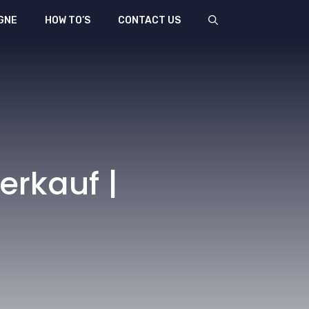
GNE
HOW TO’S
CONTACT US
rkauf |