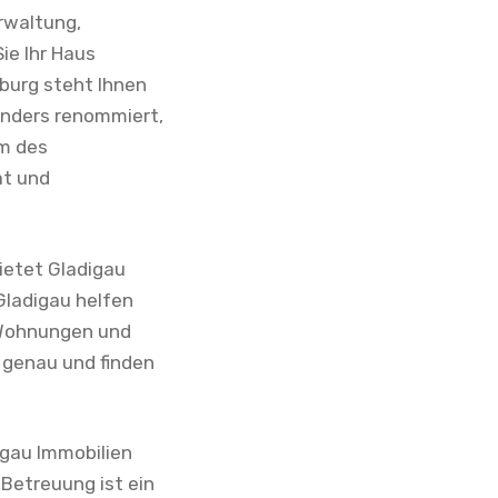
rwaltung,
ie Ihr Haus
burg steht Ihnen
onders renommiert,
m des
ät und
ietet Gladigau
Gladigau helfen
 Wohnungen und
 genau und finden
igau Immobilien
Betreuung ist ein