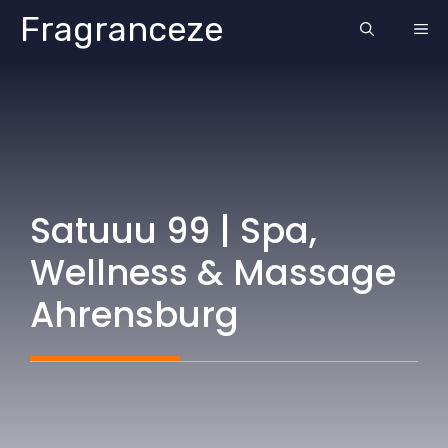
Skip
Fragranceze
ME
to
content
Satuuu 99 | Spa,
Wellness & Massage
Ahrensburg